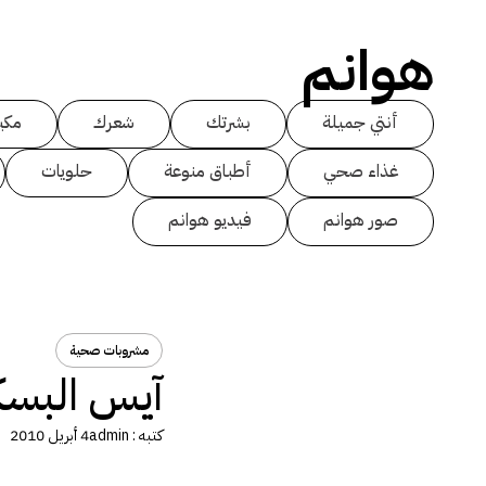
هوانم
أنتي جميلة
بشرتك
شعرك
مكي
غذاء صحي
أطباق منوعة
حلويات
صور هوانم
فيديو هوانم
مشروبات صحية
آيس البس
كتبه :
admin
4 أبريل 2010