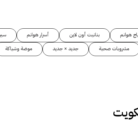
اج هوانم
بنانيت أون لاين
أسرار هوانم
سين
مشروبات صحية
جديد × جديد
موضة وشياكة
كويت