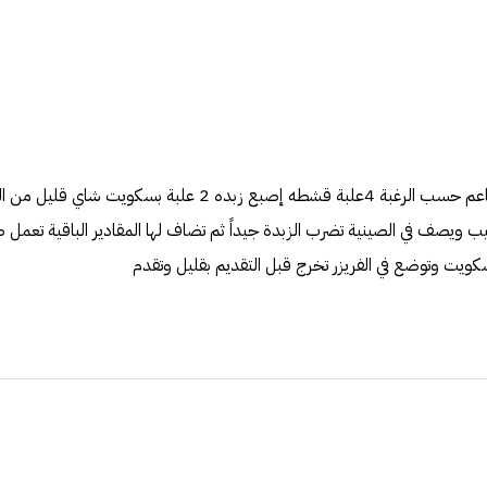
المقادير : 4بيضات سكر ناعم حسب الرغبة 4علبة قشطه إصبع زبده 2 عل
 ويصف في الصينية تضرب الزبدة جيداً ثم تضاف لها المقادير الباقية تعمل
كويت وتوضع في الفريزر تخرج قبل التقديم بقليل وتقدم