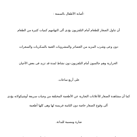
-أصابة الأطفال بالسمنة :
أن تناول الصغار للطعام أمام التلفزيون يؤدى ألى التهامهم كميات كثيرة من الطعام
دون وعى وشرب المزيد من العصائر والمشروبات الغنية بالسكريات والسعرات
الحرارية وهم جالسون أمام التلفزيون دون نشاط لمدة قد تزيد فى بعض الأحيان
على أربع ساعات.
كما أن مشاهدة الصغار للأعلانات التجارية عن الأطعمة المختلفة من وجبات سريعة أوشيكولاته يؤدى
ألى وقوع الصغار خاصة دون الثامنة فريسة لها وهى كلها أطعمة
ضارة ومسببة للبدانة.