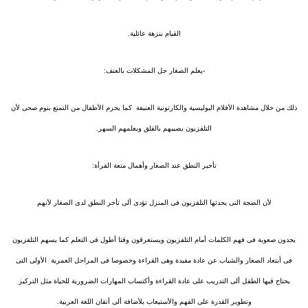
القيام بنزهة عائلية.
-يعلم الصغار حل المشكلات بالعنف:
ذلك من خلال مشاهدة الأفلام البوليسية والكارتونية العنيفة
كما يحرم الأطفال من التمتع بنوم صحى لأن
التلفزيون يصيبهم بالقلق ويعلمهم السهر.
تأخير النطق عند الصغار وأهمال متعة القرأة:
لأن الضجة التى يحدثها التلفزيون فى المنزل تؤدى ألى تأخر النطق لدى الصغار لأنهم
يجدون صعوبة فى فهم الكلمات أمام التلفزيون ويستغرقون وقتا أطول فى التعلم كما يسهم التلفزيون
فى أبتعاد الصغار والشباب عن عادة مفيدة وهى القراءة وخصوصا فى المراحل العمرية
الأولى التى
يحتاج فيها الطفل ألى التدريب على عادة القراءة وأكتساب المهارات الضرورية للحياة مثل التركيز
وتطوير القدرة على الفهم والأستيعاب بلأضافة ألى أتقان اللغة العربية.