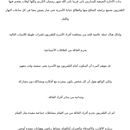
بدات الأجازة الصيفية للمدارس ياتى قريبا بأذن الله شهر رمضان الكريم وكلها أوقات يقتحم فيها
التلفزيون بجميع برامجه الصالح منها والطالح حياتنا الأسرية حتى صار يعيش معنا فى كل ساعات النهار
والليل
ولذلك هناك حملة عالمية للحد من مشاهدة أفراد الأسرة للتلفزيون لفترات طويلة للأسباب التالية:
يحرم العائلة من العلاقات الأجتماعية:
قد يتوهم المرء أن المكوث أمام التلفزيون مع الأسرة يعنى تمضية وقت معهم
ولكن الواقع يقول أن كل شخص يكون بمفرده مع أفكاره ومشاكله دون مشاركة
وجدانية من سائر أفراد العائلة .
كم ان التلفزيون يحرم أفراد العائلة من من القيام بنشاطات جماعية مفيدة مثل القيام
بزيارة الأقارب والأصدقاء والجيران أوالقيام بنشاط رياضى وهوايات مفيدة أوحتى