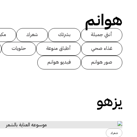
هوانم
أنتي جميلة
بشرتك
شعرك
مكي
غذاء صحي
أطباق منوعة
حلويات
صور هوانم
فيديو هوانم
يزهو
شعرك