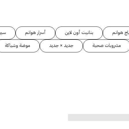
اج هوانم
بنانيت أون لاين
أسرار هوانم
سين
مشروبات صحية
جديد × جديد
موضة وشياكة