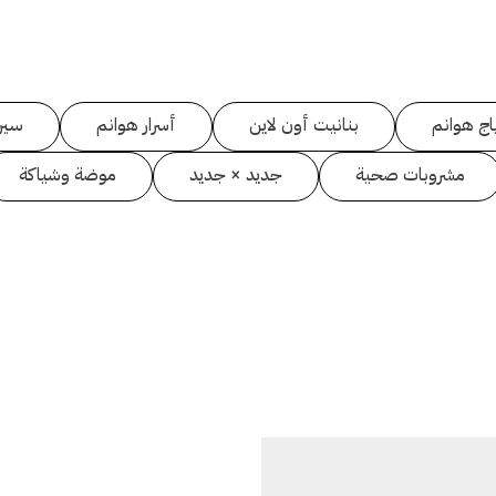
اج هوانم
بنانيت أون لاين
أسرار هوانم
سين
مشروبات صحية
جديد × جديد
موضة وشياكة