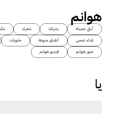
هوانم
أنتي جميلة
بشرتك
شعرك
مكي
غذاء صحي
أطباق منوعة
حلويات
صور هوانم
فيديو هوانم
يا