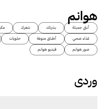
هوانم
أنتي جميلة
بشرتك
شعرك
مكي
غذاء صحي
أطباق منوعة
حلويات
صور هوانم
فيديو هوانم
وردى