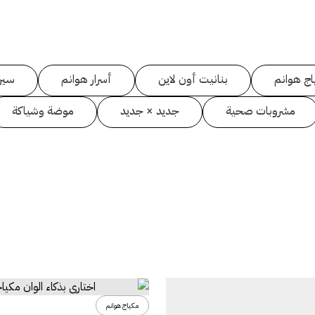
اج هوانم
بنانيت أون لاين
أسرار هوانم
سين
مشروبات صحية
جديد × جديد
موضة وشياكة
مكياج هوانم