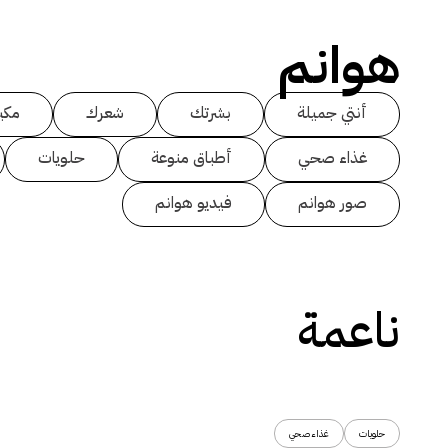
هوانم
أنتي جميلة
بشرتك
شعرك
مكي
غذاء صحي
أطباق منوعة
حلويات
صور هوانم
فيديو هوانم
ناعمة
حلويات
غذاء صحي