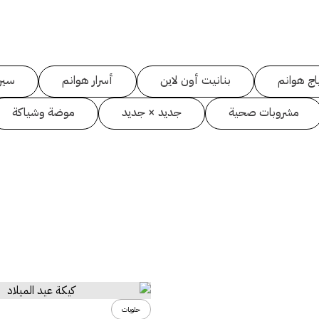
اج هوانم
بنانيت أون لاين
أسرار هوانم
سين
مشروبات صحية
جديد × جديد
موضة وشياكة
حلويات