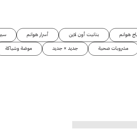
اج هوانم
بنانيت أون لاين
أسرار هوانم
سين
مشروبات صحية
جديد × جديد
موضة وشياكة