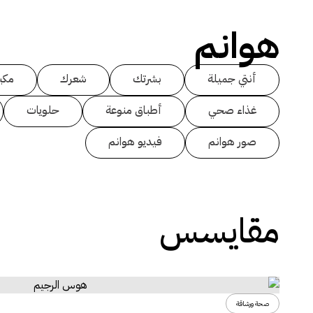
هوانم
أنتي جميلة
بشرتك
شعرك
مكي
غذاء صحي
أطباق منوعة
حلويات
صور هوانم
فيديو هوانم
مقايسس
صحة ورشاقة