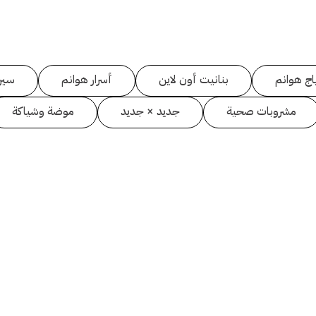
اج هوانم
بنانيت أون لاين
أسرار هوانم
سين
مشروبات صحية
جديد × جديد
موضة وشياكة