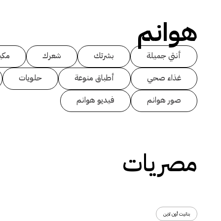
هوانم
أنتي جميلة
بشرتك
شعرك
مكي
غذاء صحي
أطباق منوعة
حلويات
صور هوانم
فيديو هوانم
مصريات
بنانيت أون لاين