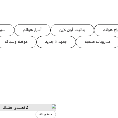
اج هوانم
بنانيت أون لاين
أسرار هوانم
سين
مشروبات صحية
جديد × جديد
موضة وشياكة
صحة ورشاقة