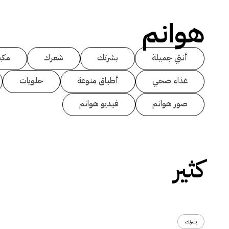
هوانم
أنتي جميلة
بشرتك
شعرك
مكي
غذاء صحي
أطباق منوعة
حلويات
صور هوانم
فيديو هوانم
كثير
بشرتك