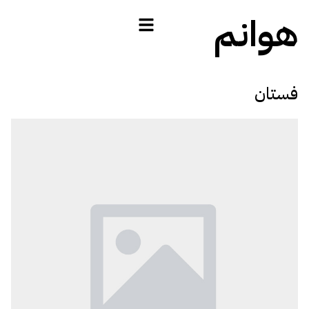
هوانم
فستان