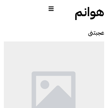
هوانم
عجبتنى