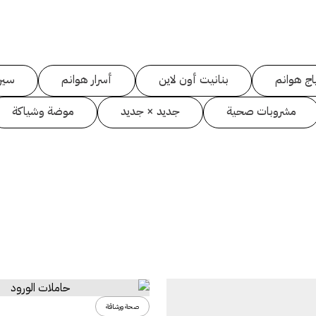
اج هوانم
بنانيت أون لاين
أسرار هوانم
سين
مشروبات صحية
جديد × جديد
موضة وشياكة
صحة ورشاقة