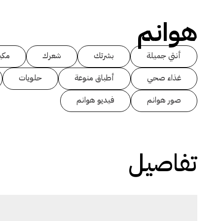
هوانم
أنتي جميلة
بشرتك
شعرك
مكي
غذاء صحي
أطباق منوعة
حلويات
صور هوانم
فيديو هوانم
تفاصيل