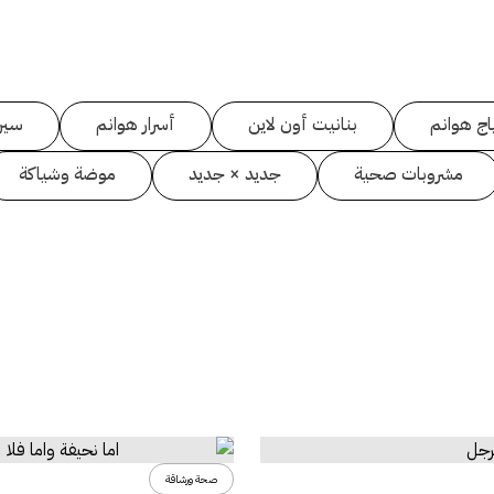
اج هوانم
بنانيت أون لاين
أسرار هوانم
سين
مشروبات صحية
جديد × جديد
موضة وشياكة
صحة ورشاقة