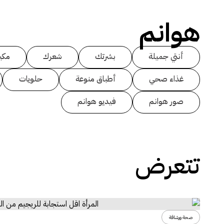
هوانم
أنتي جميلة
بشرتك
شعرك
مكي
غذاء صحي
أطباق منوعة
حلويات
صور هوانم
فيديو هوانم
تتعرض
صحة ورشاقة