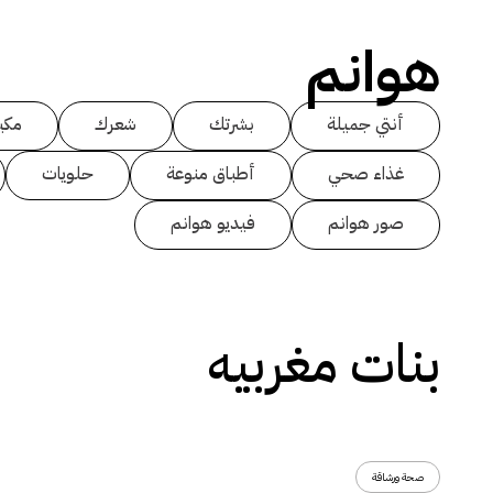
هوانم
أنتي جميلة
بشرتك
شعرك
مكي
غذاء صحي
أطباق منوعة
حلويات
صور هوانم
فيديو هوانم
بنات مغربيه
صحة ورشاقة