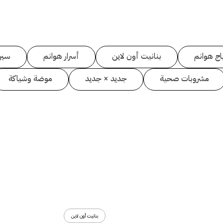
اج هوانم
بنانيت أون لاين
أسرار هوانم
سين
مشروبات صحية
جديد × جديد
موضة وشياكة
بنانيت أون لاين