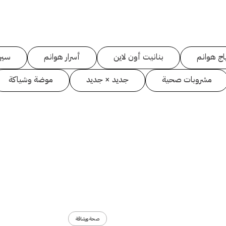
اج هوانم
بنانيت أون لاين
أسرار هوانم
سين
مشروبات صحية
جديد × جديد
موضة وشياكة
صحة ورشاقة