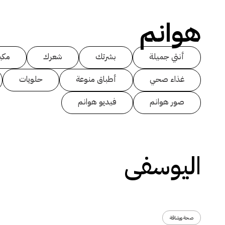
هوانم
أنتي جميلة
بشرتك
شعرك
مكي
غذاء صحي
أطباق منوعة
حلويات
صور هوانم
فيديو هوانم
اليوسفى
صحة ورشاقة