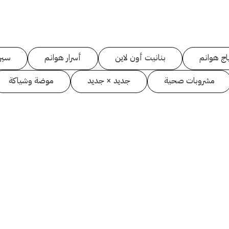
اج هوانم
بنانيت أون لاين
أسرار هوانم
سين
مشروبات صحية
جديد × جديد
موضة وشياكة