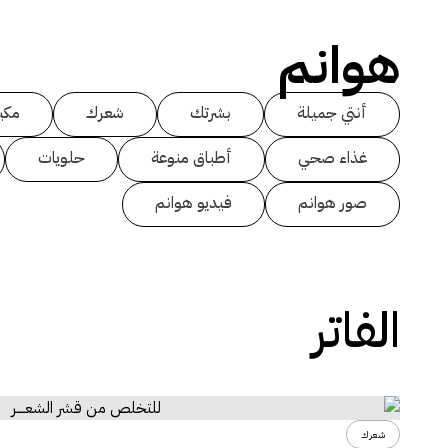
هوانم
أنتي جميلة
بشرتك
شعرك
مكي
غذاء صحي
أطباق منوعة
حلويات
صور هوانم
فيديو هوانم
الفاتر
شعرك