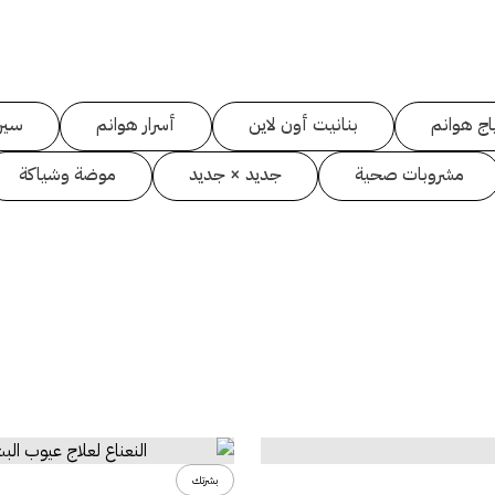
اج هوانم
بنانيت أون لاين
أسرار هوانم
سين
مشروبات صحية
جديد × جديد
موضة وشياكة
بشرتك