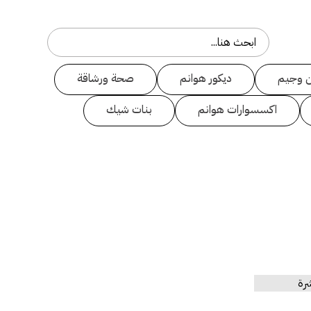
 وجيم
ديكور هوانم
صحة ورشاقة
اكسسوارات هوانم
بنات شيك