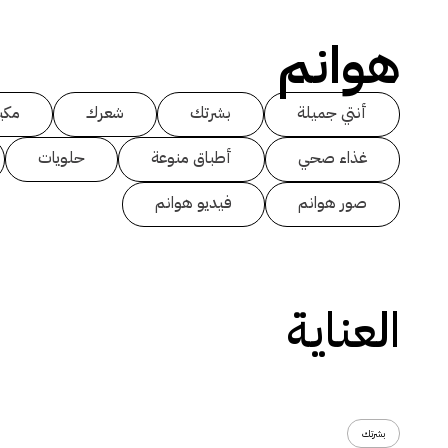
هوانم
أنتي جميلة
بشرتك
شعرك
مكي
غذاء صحي
أطباق منوعة
حلويات
صور هوانم
فيديو هوانم
العناية
بشرتك