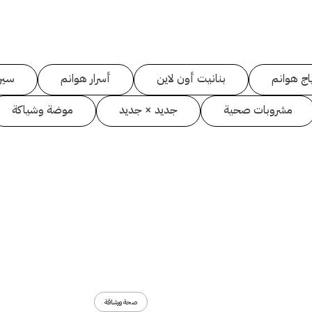
اج هوانم
بنانيت أون لاين
أسرار هوانم
سين
مشروبات صحية
جديد × جديد
موضة وشياكة
صحة ورشاقة