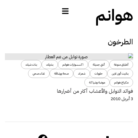
هوانم
الطرخون
أطباق منوعة
أنتي جميلة
اكسسوارات هوانم
بشرتك
بنات شيك
بنانيت أون لاين
حلويات
شعرك
صحة ورشاقة
غذاء صحي
مكياج هوانم
موضة وشياكة
فوائد التوابل والأعشاب أكثر من أضرارها
3 أبريل 2010