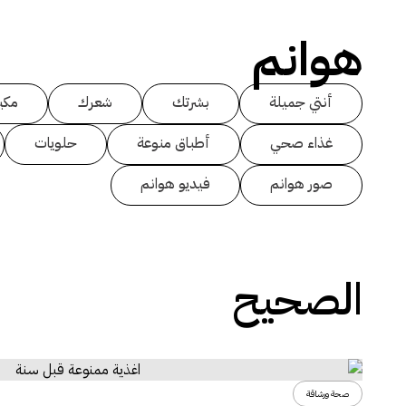
هوانم
أنتي جميلة
بشرتك
شعرك
مكي
غذاء صحي
أطباق منوعة
حلويات
صور هوانم
فيديو هوانم
الصحيح
صحة ورشاقة