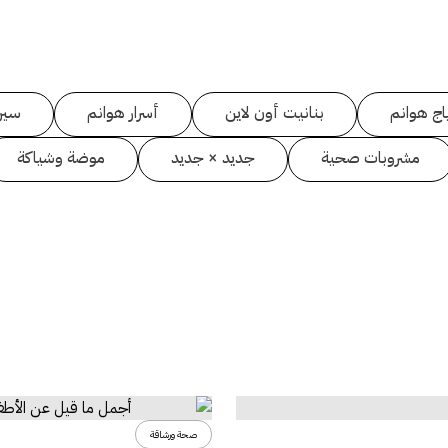
اج هوانم
بنانيت أون لاين
أسرار هوانم
سين
مشروبات صحية
جديد × جديد
موضة وشياكة
صحة ورشاقة