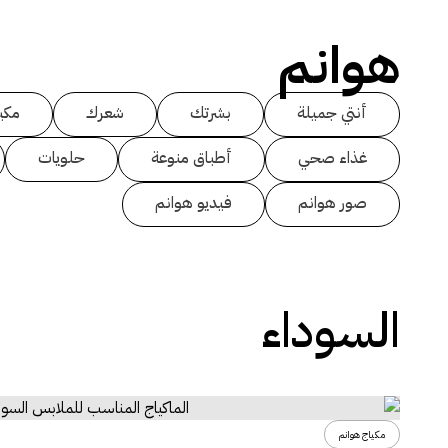
هوانم
أنتي جميلة
بشرتك
شعرك
مكي
غذاء صحي
أطباق منوعة
حلويات
صور هوانم
فيديو هوانم
السوداء
مكياج هوانم