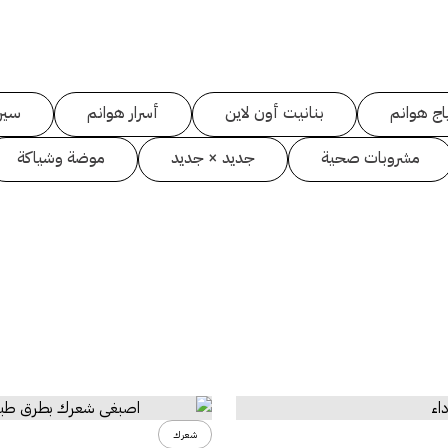
اج هوانم
بنانيت أون لاين
أسرار هوانم
سين
مشروبات صحية
جديد × جديد
موضة وشياكة
شعرك