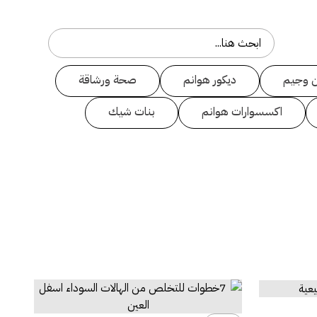
 وجيم
ديكور هوانم
صحة ورشاقة
اكسسوارات هوانم
بنات شيك