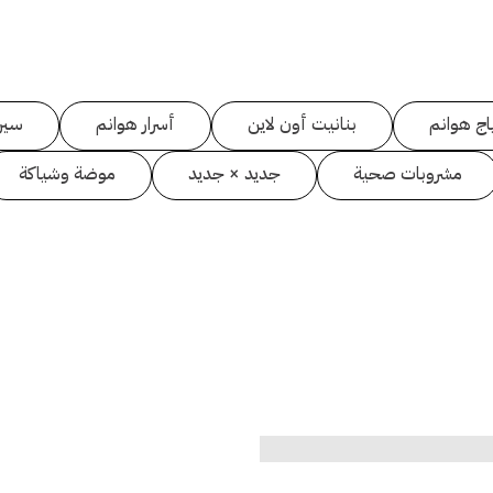
اج هوانم
بنانيت أون لاين
أسرار هوانم
سين
مشروبات صحية
جديد × جديد
موضة وشياكة