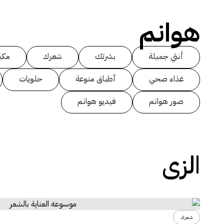
هوانم
أنتي جميلة
بشرتك
شعرك
مكي
غذاء صحي
أطباق منوعة
حلويات
صور هوانم
فيديو هوانم
الزى
شعرك