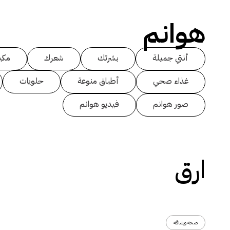
هوانم
أنتي جميلة
بشرتك
شعرك
مكي
غذاء صحي
أطباق منوعة
حلويات
صور هوانم
فيديو هوانم
ارق
صحة ورشاقة