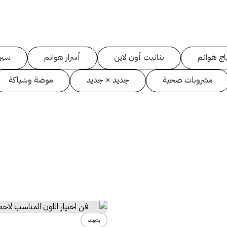
اج هوانم
بنانيت أون لاين
أسرار هوانم
سين
مشروبات صحية
جديد × جديد
موضة وشياكة
بشرتك