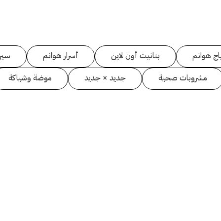
اج هوانم
بنانيت أون لاين
أسرار هوانم
سين
مشروبات صحية
جديد × جديد
موضة وشياكة