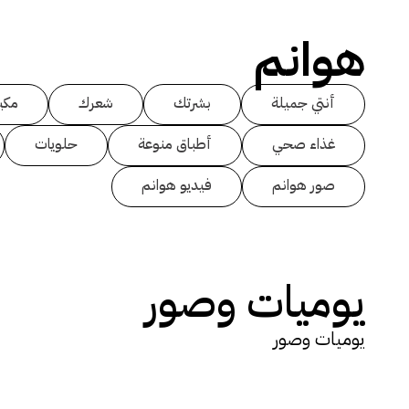
هوانم
أنتي جميلة
بشرتك
شعرك
مكي
غذاء صحي
أطباق منوعة
حلويات
صور هوانم
فيديو هوانم
يوميات وصور
يوميات وصور